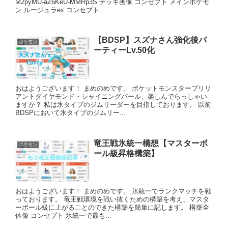
M2pyMU-aZ6KeU-MMRp3S デッキ画像 コンセプト メインポケモ
ン ルージュラex コンセプト...
【BDSP】スズナさん強化後パ
ポケモン
ーティーLv.50化
おはようございます！ まめのめです。 ポケットモンスターブリリ
アントダイヤモンド・シャイニングパール、楽しんでらっしゃい
ますか？ 私は氷タイプのジムリーダーを目指しております。 以前
BDSPにおいて氷タイプのジムリー...
竜王戦氷統一構想【マスターボ
ポケモン
ール級昇格構築】
おはようございます！ まめのめです。 氷統一でランクマッチを戦
っております。 竜王戦環境を戦い抜くための構築を考え、マスタ
ーボール級に上がることのできた構築を簡単に記します。 構築全
体像 コンセプト 氷統一で最も...