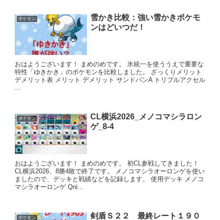
雪かき比較：強い雪かきポケモ
ポケモン
ンはどいつだ！
おはようございます！ まめのめです。 氷統一を使ううえで重要な
特性「ゆきかき」のポケモンを比較しました。 ざっくりメリット
デメリット表 メリット デメリット サンドパンA トリプルアクセル
...
CL横浜2026_メノコマシラロン
ポケモン
ゲ_8-4
おはようございます！ まめのめです。 初CL参戦してきました！
CL横浜2026、8勝4敗で終了です。 メノコマシラオーロンゲを使い
ましたので、デッキと戦績などを記録します。 使用デッキ メノコ
マシラオーロンゲ Qni...
剣盾Ｓ２２ 最終レート１９０
ポケモン