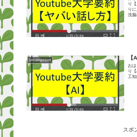
り【
りに
洗脳
【
Uncategorized
おは
り【
工知
スポ