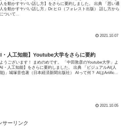
人を動かすヤバい話し方】をさらに要約しました。 出典 「思い通
人を動かすヤバい話し方」Dr.ヒロ（フォレスト出版） 話し方から
について...
2021.10.07
AI・人工知能】Youtube大学をさらに要約
ようございます！ まめのめです。 「中田敦彦のYoutube大学」よ
AI・人工知能】をさらに要約しました。 出典 「ビジュアルAI(人
能)」城塚音也著（日本経済新聞出版社） AIって何？ AIはArtific...
2021.10.05
ンサーリンク