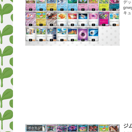
デッ
gn
キュ
ジ
ポケモン