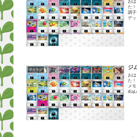
おは
た！
調子
デッ
ジ
ポケモン
おは
た！
メモ
iEqL