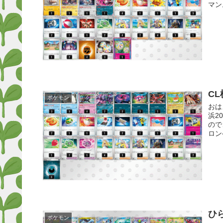
マン
CL
ポケモン
おは
浜2
ので
ロンゲ
ひ
ポケモン