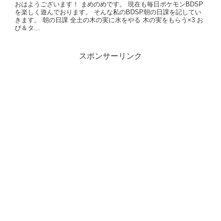
おはようございます！ まめのめです。 現在も毎日ポケモンBDSP
を楽しく遊んでおります。 そんな私のBDSP朝の日課を記してい
きます。 朝の日課 全土の木の実に水をやる 木の実をもらう×3 お
び＆タ...
スポンサーリンク