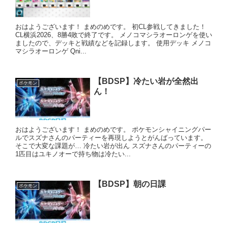
おはようございます！ まめのめです。 初CL参戦してきました！
CL横浜2026、8勝4敗で終了です。 メノコマシラオーロンゲを使い
ましたので、デッキと戦績などを記録します。 使用デッキ メノコ
マシラオーロンゲ Qni...
【BDSP】冷たい岩が全然出
ポケモン
ん！
おはようございます！ まめのめです。 ポケモンシャイニングパー
ルでスズナさんのパーティーを再現しようとがんばっています。
そこで大変な課題が… 冷たい岩が出ん スズナさんのパーティーの
1匹目はユキノオーで持ち物は冷たい...
【BDSP】朝の日課
ポケモン