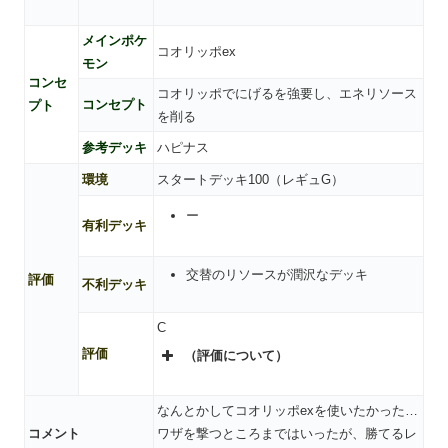
メインポケ
コオリッポex
モン
コンセ
コオリッポでにげるを強要し、エネリソース
コンセプト
プト
を削る
参考デッキ
ハピナス
環境
スタートデッキ100（レギュG）
ー
有利デッキ
交替のリソースが潤沢なデッキ
評価
不利デッキ
C
評価
（評価について）
なんとかしてコオリッポexを使いたかった…
コメント
ワザを撃つところまではいったが、勝てるレ