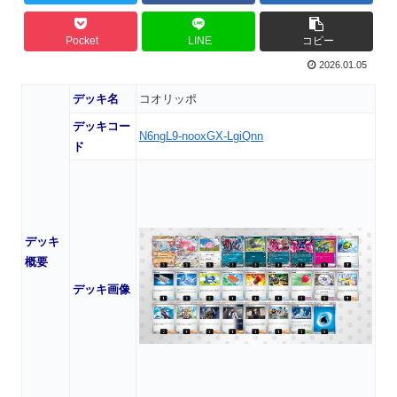
Pocket
LINE
コピー
2026.01.05
デッキ名
コオリッポ
デッキコー
N6ngL9-nooxGX-LgiQnn
ド
デッキ
概要
デッキ画像