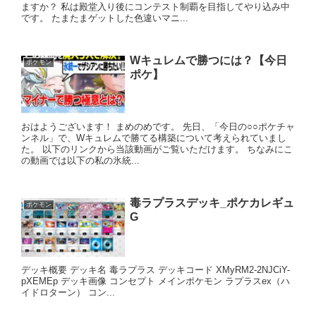
ますか？ 私は殿堂入り後にコンテスト制覇を目指してやり込み中
です。 たまたまゲットした色違いマニ...
Wキュレムで勝つには？【今日
ポケモン
ポケ】
おはようございます！ まめのめです。 先日、「今日の○○ポケチャ
ンネル」で、Wキュレムで勝てる構築について考えられていまし
た。 以下のリンクから当該動画がご覧いただけます。 ちなみにこ
の動画では以下の私の氷統...
毒ラプラスデッキ_ポケカレギュ
ポケモン
G
デッキ概要 デッキ名 毒ラプラス デッキコード XMyRM2-2NJCiY-
pXEMEp デッキ画像 コンセプト メインポケモン ラプラスex（ハ
イドロターン） コン...