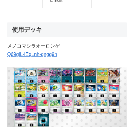
使用デッキ
メノコマシラオーロンゲ
Q69giL-iEqLnh-gngg9n