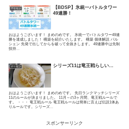
【BDSP】氷統一バトルタワー
ポケモン
49連勝！
おはようございます！ まめのめです。 氷統一でバトルタワー49連
勝を達成しました！ 構築を紹介いたします。 構築 個体解説 パル
シェン 先発で出してからを破って全抜きします。 49連勝中は先制
技持...
シリーズ11は竜王戦らしい…
ポケモン
おはようございます！ まめのめです。 先日ランクマッチシリーズ
11のルールが決まりました。 11月～の3ヶ月間、竜王戦ルールで
す。 ・・・ 竜王戦ルール 竜王戦ルールは簡単に言えば伝説1体あ
りルールです。シリーズ...
スポンサーリンク