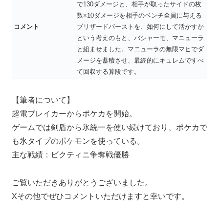
で130ダメージと、相手が取ったサイドの枚
数×10ダメージを相手のベンチ全員に与える
コメント
ブリザードバーストを、如何にして活かすか
という考えのもと、バシャーモ、マニューラ
と組ませました。マニューラの無限マヒでダ
メージを蓄積させ、最終的にキュレムですべ
て回収する算段です。
【筆者について】
超電ブレイカーからポケカを開始。
ゲームでは剣盾から氷統一を使い続けており、ポケカで
も氷タイプのポケモンを使っている。
主な戦績：ビクティニ争奪戦優勝
ご覧いただきありがとうございました。
Xその他でぜひコメントいただけますと幸いです。