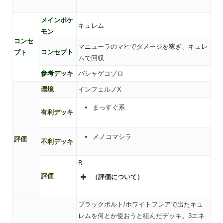
メインポケ
キュレム
モン
コンセ
マニューラのマヒでダメージを稼ぎ、キュレ
コンセプト
プト
ムで回収
参考デッキ
バシャゲコゾロ
環境
インフェルノX
まっすぐ系
有利デッキ
メノコマシラ
評価
不利デッキ
B
評価
（評価について）
ブラックボルト/ホワイトフレアで出たキュ
レムを何とか使おうと組んだデッキ。3エネ