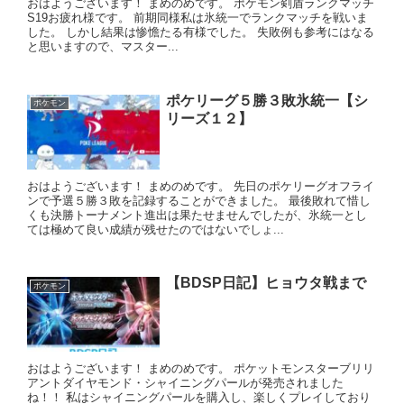
おはようございます！ まめのめです。 ポケモン剣盾ランクマッチ
S19お疲れ様です。 前期同様私は氷統一でランクマッチを戦いま
した。 しかし結果は惨憺たる有様でした。 失敗例も参考にはなる
と思いますので、マスター...
ポケリーグ５勝３敗氷統一【シ
ポケモン
リーズ１２】
おはようございます！ まめのめです。 先日のポケリーグオフライ
ンで予選５勝３敗を記録することができました。 最後敗れて惜し
くも決勝トーナメント進出は果たせませんでしたが、氷統一とし
ては極めて良い成績が残せたのではないでしょ...
【BDSP日記】ヒョウタ戦まで
ポケモン
おはようございます！ まめのめです。 ポケットモンスターブリリ
アントダイヤモンド・シャイニングパールが発売されました
ね！！ 私はシャイニングパールを購入し、楽しくプレイしており