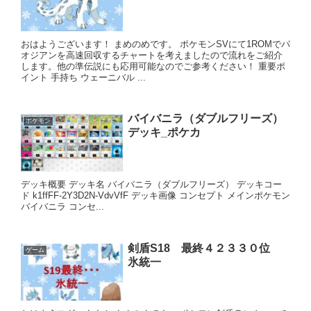
おはようございます！ まめのめです。 ポケモンSVにて1ROMでパ
オジアンを高速回収するチャートを考えましたので流れをご紹介
します。他の準伝説にも応用可能なのでご参考ください！ 重要ポ
イント 手持ち ウェーニバル ...
バイバニラ（ダブルフリーズ）
ポケモン
デッキ_ポケカ
デッキ概要 デッキ名 バイバニラ（ダブルフリーズ） デッキコー
ド k1ffFF-2Y3D2N-VdvVfF デッキ画像 コンセプト メインポケモン
バイバニラ コンセ...
剣盾S18 最終４２３３０位
ゲーム
氷統一