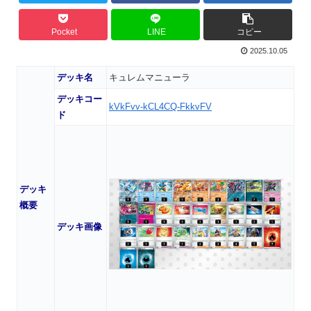
Pocket
LINE
コピー
2025.10.05
デッキ名
キュレムマニューラ
デッキコー
kVkFvv-kCL4CQ-FkkvFV
ド
デッキ
概要
デッキ画像