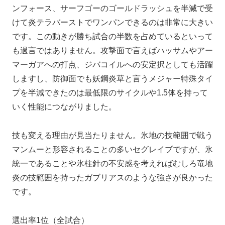
ンフォース、サーフゴーのゴールドラッシュを半減で受
けて炎テラバーストでワンパンできるのは非常に大きい
です。この動きが勝ち試合の半数を占めているといって
も過言ではありません。攻撃面で言えばハッサムやアー
マーガアへの打点、ジバコイルへの安定択としても活躍
しますし、防御面でも妖鋼炎草と言うメジャー特殊タイ
プを半減できたのは最低限のサイクルや1.5体を持って
いく性能につながりました。
技も変える理由が見当たりません。氷地の技範囲で戦う
マンムーと形容されることの多いセグレイブですが、氷
統一であることや氷柱針の不安感を考えればむしろ竜地
炎の技範囲を持ったガブリアスのような強さが良かった
です。
選出率1位（全試合）