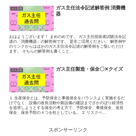
ガス主任法令記述解答例:消費機
ガス主任
器
おはようございます！ まめのめです。 ガス主任技術者試験法令記
述の「消費機器」の解答例です。 是非ご活用ください。 解答例中
のリンクからはほかのガス主任法令記述の解答例をご覧いただけ
ます。 そちらの解答例も書くこと...
ガス主任製造・保全〇✕クイズ
ガス主任
１ 生産保全とは、予防保全と事後保全をバランスよく実施するだ
けでなく、設備の改良活動や新設備の建設までさかのぼり経済性
を追求しようとする保全の考え方で、予防保全、事後保全、改良
保全、保全予防の４つを柱としている。 ２ リスクベ...
スポンサーリンク