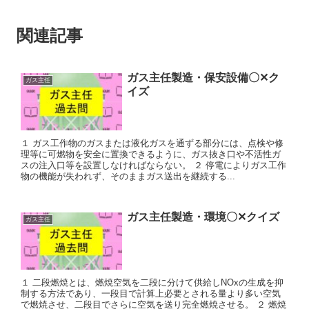
関連記事
ガス主任製造・保安設備〇✕ク
ガス主任
イズ
１ ガス工作物のガスまたは液化ガスを通ずる部分には、点検や修
理等に可燃物を安全に置換できるように、ガス抜き口や不活性ガ
スの注入口等を設置しなければならない。 ２ 停電によりガス工作
物の機能が失われず、そのままガス送出を継続する...
ガス主任製造・環境〇✕クイズ
ガス主任
１ 二段燃焼とは、燃焼空気を二段に分けて供給しNOxの生成を抑
制する方法であり、一段目で計算上必要とされる量より多い空気
で燃焼させ、二段目でさらに空気を送り完全燃焼させる。 ２ 燃焼