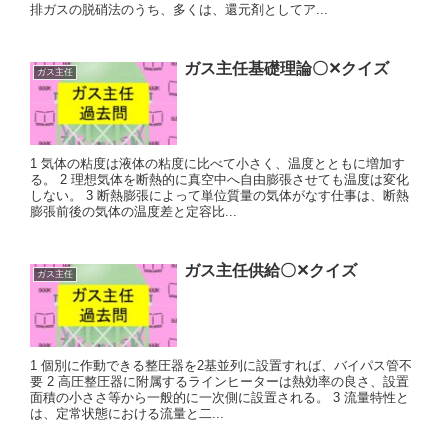
排ガスの脱硝法のうち、多くは、還元剤としてア...
ガス主任基礎理論〇✕クイズ
ガス主任
1 気体の粘度は液体の粘度に比べて小さく、温度とともに増加す
る。 2 理想気体を断熱的に真空中へ自由膨張させても温度は変化
しない。 3 断熱膨張によって単位質量の気体がなす仕事は、断熱
膨張前後の気体の温度差と定容比...
ガス主任供給〇✕クイズ
ガス主任
1 個別に作動できる整圧器を2基並列に設置すれば、バイパス管不
要 2 高圧整圧器に附属するラインヒーターは熱効率の良さ、設置
面積の小ささ等から一般的に一次側に設置される。 3 流量特性と
は、定常状態における流量と二...