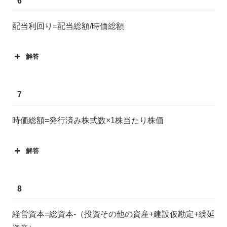
6
配当利回り=配当総額/時価総額
解答
7
時価総額=発行済み株式数×1株当たり株価
解答
8
経営資本=総資本-（投資その他の資産+建設仮勘定+繰延