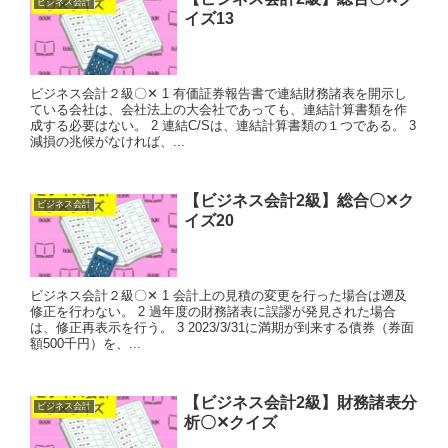
ビジネス会計
イズ13
ビジネス会計２級〇✕ 1 有価証券報告書で連結財務諸表を開示し
ている会社は、会社法上の大会社であっても、連結計算書類を作
成する必要はない。 2 連結C/Sは、連結計算書類の１つである。 3
減損の兆候がなければ、...
【ビジネス会計2級】総合〇✕ク
ビジネス会計
イズ20
ビジネス会計２級〇✕ 1 会計上の見積の変更を行った場合は遡及
修正を行わない。 2 過年度の財務諸表に誤謬が発見された場合
は、修正再表示を行う。 3 2023/3/31に満期が到来する債券（券面
額500千円）を、...
【ビジネス会計2級】財務諸表分
ビジネス会計
析〇✕クイズ