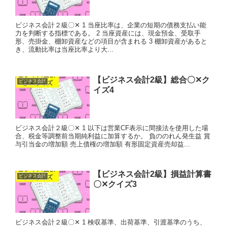
ビジネス会計２級〇✕ 1 当座比率は、企業の短期の債務支払い能
力を判断する指標である。 2 当座資産には、現金預金、受取手
形、売掛金、棚卸資産などの項目が含まれる 3 棚卸資産があると
き、流動比率は当座比率より大...
【ビジネス会計2級】総合〇✕ク
ビジネス会計
イズ4
ビジネス会計２級〇✕ 1 以下は営業CF表示に間接法を使用した場
合、税金等調整前当期純利益に加算するか。 負ののれん発生益 賞
与引当金の増加額 売上債権の増加額 有形固定資産売却益...
【ビジネス会計2級】損益計算書
ビジネス会計
〇✕クイズ3
ビジネス会計２級〇✕ 1 検収基準、出荷基準、引渡基準のうち、