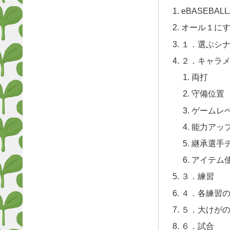
eBASEBA
オール１に
１．選ぶシ
２．キャラ
両打
守備位置
ゲームレ
能力アッ
継承選手
アイテム
３．練習
４．各練習
５．大けが
６．試合