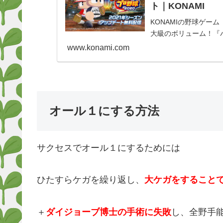
ト｜KONAMI
KONAMIの野球ゲーム
大級のボリューム！『パワ
www.konami.com
オール１にする方法
サクセスでオール１にするためには
ひたすらケガを繰り返し、
大ケガをすること
＋
ダイジョーブ博士の手術に失敗
し、全野手