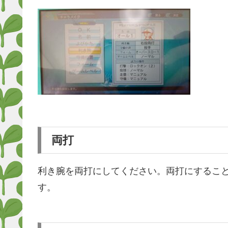
両打
利き腕を両打にしてください。両打にするこ
す。