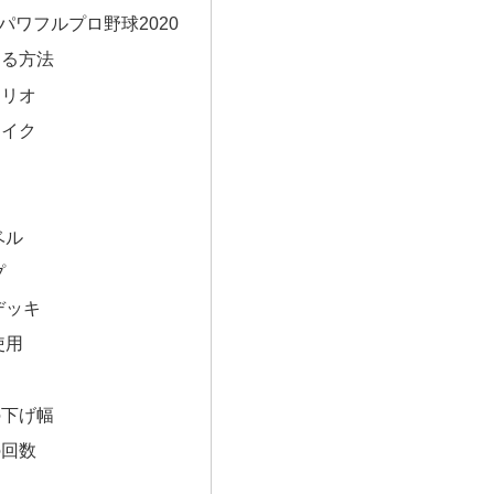
LLパワフルプロ野球2020
する方法
ナリオ
メイク
ベル
プ
デッキ
使用
の下げ幅
の回数