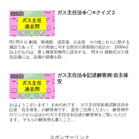
ガス主任法令〇✕クイズ２
ガス主任
R2 問６ロ 劇場、映画館、演芸場、公会堂、その他これらに類する
施設であって、その用途に与する部分の床面積の合計が、1000m2
以上のものは、第１種保安物件に該当する。 問８ロ 移動式ガス発
生設備には、設備の損傷を防...
ガス主任法令記述解答例:自主保
ガス主任
安
おはようございます！ まめのめです。 ガス主任技術者試験法法令
記述「自主保安」の解答例です。 是非ご活用ください。 解答例中
のリンクからはほかのガス主任法令記述の解答例をご覧いただけ
ます。 そちらの解答例も書くこと...
スポンサーリンク