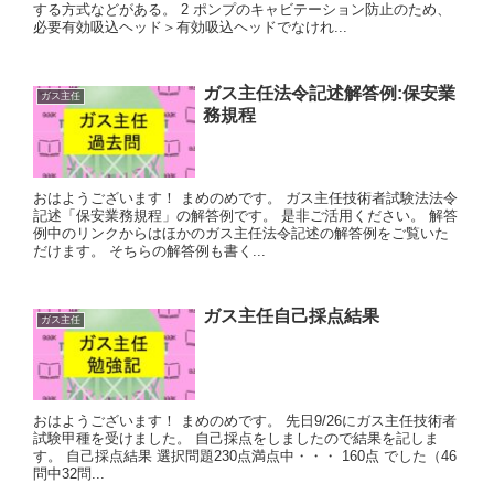
する方式などがある。 2 ポンプのキャビテーション防止のため、
必要有効吸込ヘッド＞有効吸込ヘッドでなけれ...
ガス主任法令記述解答例:保安業
ガス主任
務規程
おはようございます！ まめのめです。 ガス主任技術者試験法法令
記述「保安業務規程」の解答例です。 是非ご活用ください。 解答
例中のリンクからはほかのガス主任法令記述の解答例をご覧いた
だけます。 そちらの解答例も書く...
ガス主任自己採点結果
ガス主任
おはようございます！ まめのめです。 先日9/26にガス主任技術者
試験甲種を受けました。 自己採点をしましたので結果を記しま
す。 自己採点結果 選択問題230点満点中・・・ 160点 でした（46
問中32問...