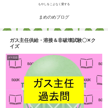
もやしをこよなく愛する
まめのめブログ
ガス主任供給・溶接＆非破壊試験〇✕ク
イズ
ガス主任