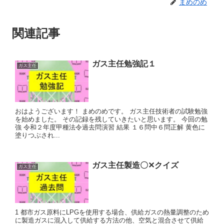
まめのめ
関連記事
ガス主任勉強記１
ガス主任
おはようございます！ まめのめです。 ガス主任技術者の試験勉強
を始めました。 その記録を残していきたいと思います。 今回の勉
強 令和２年度甲種法令過去問演習 結果 １６問中６問正解 黄色に
塗りつぶされ...
ガス主任製造〇✕クイズ
ガス主任
1 都市ガス原料にLPGを使用する場合、供給ガスの熱量調整のため
に製造ガスに混入して供給する方法の他、空気と混合させて供給