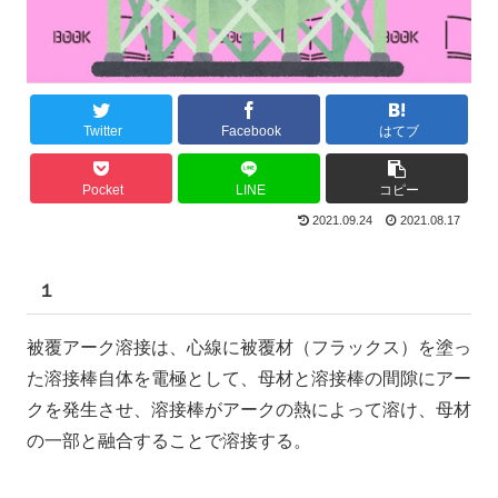
Twitter
Facebook
はてブ
Pocket
LINE
コピー
2021.09.24
2021.08.17
１
被覆アーク溶接は、心線に被覆材（フラックス）を塗っ
た溶接棒自体を電極として、母材と溶接棒の間隙にアー
クを発生させ、溶接棒がアークの熱によって溶け、母材
の一部と融合することで溶接する。