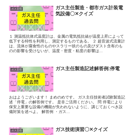
ガス主任製造・都市ガス計装電
ガス主任
気設備〇✕クイズ
１ 測温抵抗体式温度計は、金属の電気抵抗値が温度上昇によって
低下する特性を利用し、測定するものである。 ２ 超音波式流量計
は、流体が腐食性のものやスラリー状のもの及びダスト含有のも
のの影響を受けないが、温度・密度・粘度の影響は...
ガス主任製造記述解答例:停電
ガス主任
おはようございます！ まめのめです。 ガス主任技術者試験製造記
述「停電」の解答例です。 是非ご活用ください。 問 停電により
保安上重要な設備の機能が失われないように、講じておくべき設
備対策を述べよ。 解答例 ・ガス...
ガス技術演習〇✕クイズ
ガス主任