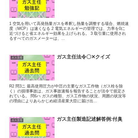
1 空気を用いて高発熱量ガスを希釈し熱量を調整する場合、燃焼速
度（MCP）は速くなる 2 電気エネルギーの管理では、力率を0に
近づけると省エネルギー効果を上げられる。 3 取引量に使用され
るすべてのガスメーターは、...
ガス主任法令〇✕クイズ
ガス主任
R2 問3ニ 最高使用圧力が中圧の主要なガス工作物（ガス栓を除
く）の損壊事故は、ガス事故速報を報告することが法令で規定さ
れている。 問6ハ ガスの種類、ガス工作物の状況、周囲の状況等
の理由によりあらかじめ経済産業大臣に届け出...
ガス主任製造記述解答例:付臭
ガス主任