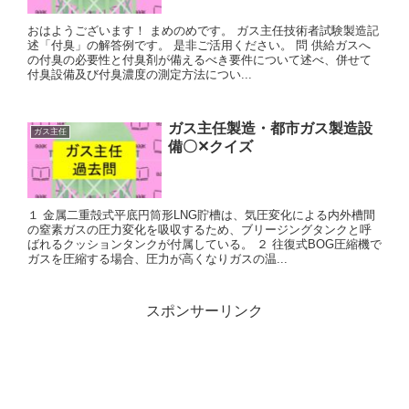
おはようございます！ まめのめです。 ガス主任技術者試験製造記
述「付臭」の解答例です。 是非ご活用ください。 問 供給ガスへ
の付臭の必要性と付臭剤が備えるべき要件について述べ、併せて
付臭設備及び付臭濃度の測定方法につい...
ガス主任製造・都市ガス製造設
ガス主任
備〇✕クイズ
１ 金属二重殻式平底円筒形LNG貯槽は、気圧変化による内外槽間
の窒素ガスの圧力変化を吸収するため、ブリージングタンクと呼
ばれるクッションタンクが付属している。 ２ 往復式BOG圧縮機で
ガスを圧縮する場合、圧力が高くなりガスの温...
スポンサーリンク