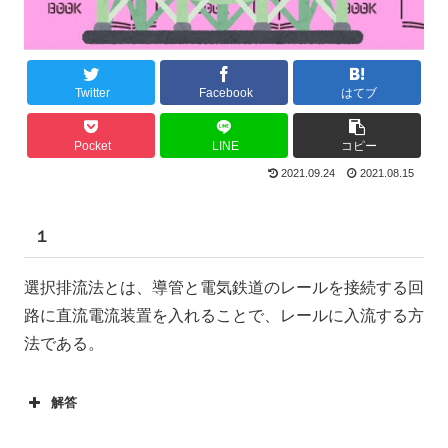
Twitter
Facebook
はてブ
Pocket
LINE
コピー
2021.09.24
2021.08.15
１
選択排流法とは、導管と電気鉄道のレールを接続する回
路に直流電流装置を入れることで、レールに入流する方
法である。
解答