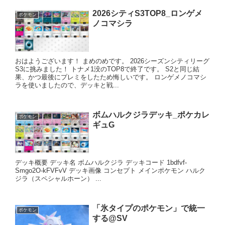
2026シティS3TOP8_ロンゲメ
ポケモン
ノコマシラ
おはようございます！ まめのめです。 2026シーズンシティリーグ
S3に挑みました！ トナメ1没のTOP8で終了です。 S2と同じ結
果、かつ最後にプレミをしたため悔しいです。 ロンゲメノコマシ
ラを使いましたので、デッキと戦...
ボムハルクジラデッキ_ポケカレ
ポケモン
ギュG
デッキ概要 デッキ名 ボムハルクジラ デッキコード 1bdfvf-
Smgo2O-kFVFvV デッキ画像 コンセプト メインポケモン ハルク
ジラ（スペシャルホーン） ...
「氷タイプのポケモン」で統一
ポケモン
する@SV