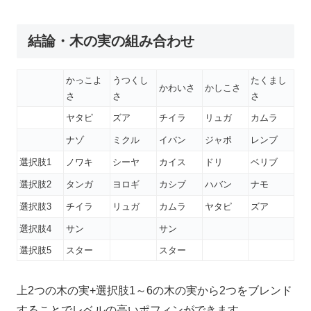
結論・木の実の組み合わせ
かっこよ
うつくし
たくまし
かわいさ
かしこさ
さ
さ
さ
ヤタピ
ズア
チイラ
リュガ
カムラ
ナゾ
ミクル
イバン
ジャポ
レンブ
選択肢1
ノワキ
シーヤ
カイス
ドリ
ベリブ
選択肢2
タンガ
ヨロギ
カシブ
ハバン
ナモ
選択肢3
チイラ
リュガ
カムラ
ヤタピ
ズア
選択肢4
サン
サン
選択肢5
スター
スター
上2つの木の実+選択肢1～6の木の実から2つをブレンド
することでレベルの高いポフィンができます。