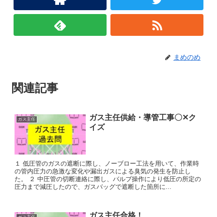
まめのめ
関連記事
ガス主任供給・導管工事〇✕ク
ガス主任
イズ
１ 低圧管のガスの遮断に際し、ノーブロー工法を用いて、作業時
の管内圧力の急激な変化や漏出ガスによる臭気の発生を防止し
た。 ２ 中圧管の切断連絡に際し、バルブ操作により低圧の所定の
圧力まで減圧したので、ガスバッグで遮断した箇所に...
ガス主任合格！