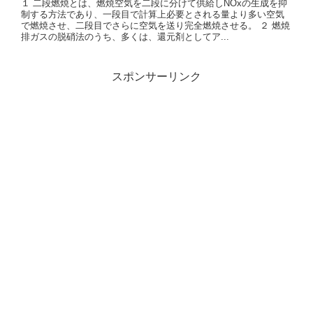
１ 二段燃焼とは、燃焼空気を二段に分けて供給しNOxの生成を抑
制する方法であり、一段目で計算上必要とされる量より多い空気
で燃焼させ、二段目でさらに空気を送り完全燃焼させる。 ２ 燃焼
排ガスの脱硝法のうち、多くは、還元剤としてア...
スポンサーリンク