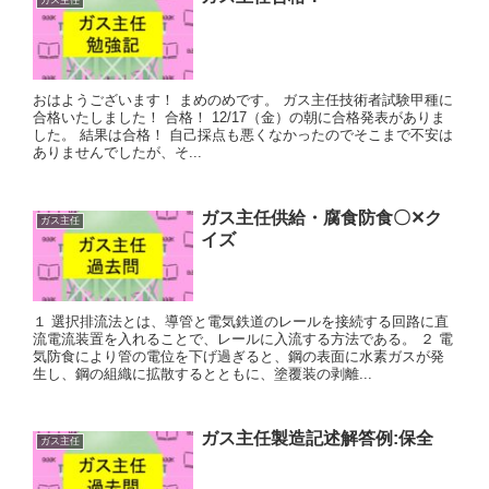
ガス主任
おはようございます！ まめのめです。 ガス主任技術者試験甲種に
合格いたしました！ 合格！ 12/17（金）の朝に合格発表がありま
した。 結果は合格！ 自己採点も悪くなかったのでそこまで不安は
ありませんでしたが、そ...
ガス主任供給・腐食防食〇✕ク
ガス主任
イズ
１ 選択排流法とは、導管と電気鉄道のレールを接続する回路に直
流電流装置を入れることで、レールに入流する方法である。 ２ 電
気防食により管の電位を下げ過ぎると、鋼の表面に水素ガスが発
生し、鋼の組織に拡散するとともに、塗覆装の剥離...
ガス主任製造記述解答例:保全
ガス主任