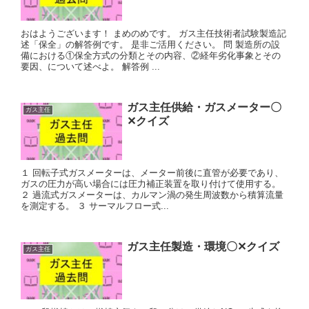
おはようございます！ まめのめです。 ガス主任技術者試験製造記
述「保全」の解答例です。 是非ご活用ください。 問 製造所の設
備における①保全方式の分類とその内容、②経年劣化事象とその
要因、について述べよ。 解答例 ...
ガス主任供給・ガスメーター〇
ガス主任
✕クイズ
１ 回転子式ガスメーターは、メーター前後に直管が必要であり、
ガスの圧力が高い場合には圧力補正装置を取り付けて使用する。
２ 過流式ガスメーターは、カルマン渦の発生周波数から積算流量
を測定する。 ３ サーマルフロー式...
ガス主任製造・環境〇✕クイズ
ガス主任