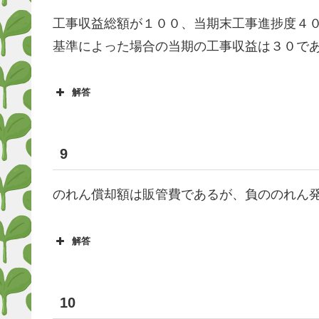
工事収益総額が１００、当期末工事進捗度４
基準によった場合の当期の工事収益は３０で
解答
9
のれん償却額は販管費であるが、負ののれん
解答
10